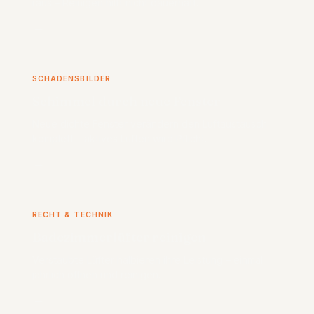
raus – Reinigen hilft nicht dauerhaft.
→
SCHADENSBILDER
Schimmel durch neue Fenster
Neue dichte Fenster verändern den Luftaustausch
komplett – aktives Lüften wird Pflicht.
→
RECHT & TECHNIK
Badezimmerlüfter reinigen
Verstaubte Lüfter halbieren ihre Leistung – einmal
jährlich öffnen und reinigen.
→