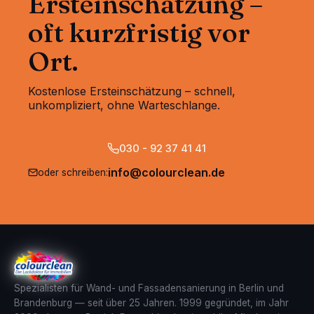
Ersteinschätzung –
oft kurzfristig vor
Ort.
Kostenlose Ersteinschätzung – schnell,
unkompliziert, ohne Warteschlange.
030 - 92 37 41 41
info@colourclean.de
oder schreiben:
Spezialisten für Wand- und Fassadensanierung in Berlin und
Brandenburg — seit über 25 Jahren. 1999 gegründet, im Jahr