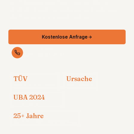
und Vorbeugung. Unser Team findet die Ursachen,
behebt den Schaden nachhaltig und sorgt dafür, dass
Schimmel gar nicht erst wieder entsteht.
Kostenlose Anfrage
JETZT ANRUFEN
030 - 92 37 41 41
TÜV
Ursache
zertifizierte Verfahren
statt Symptom
UBA 2024
Sanierung nach Standard
25+ Jahre
seit 1999 in Berlin & Brandenburg