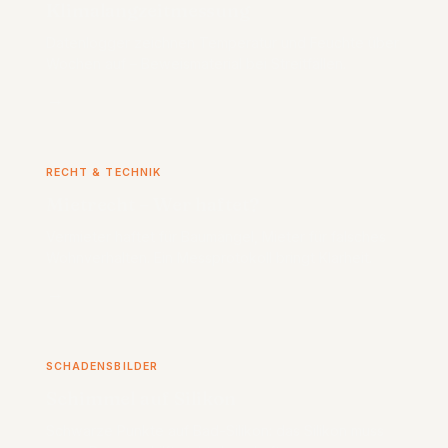
Klimalangzeitmessung
Datenlogger zeichnen Temperatur und Feuchte über
Wochen auf – Beweismaterial bei Streitfällen.
→
RECHT & TECHNIK
Mietrecht – Wer haftet?
Vermieter haftet für Baumängel, Mieter für falsches
Wohnverhalten. Ein Messprotokoll bringt Klarheit.
→
SCHADENSBILDER
Schimmel auf Silikon
Schwarze Punkte auf Bad-Silikon: das Silikon muss