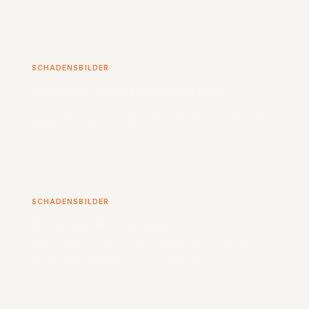
→
SCHADENSBILDER
Schimmel hinter dem Schrank
5 cm Abstand zur Außenwand reichen oft, damit Luft
hinter Möbeln zirkulieren kann.
→
SCHADENSBILDER
Schadensbild Leckage
Punktueller Schimmel mit dunklem Kern? Häufig
steckt eine undichte Leitung dahinter.
→