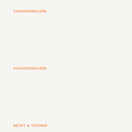
SCHADENSBILDER
Schadensbild Fassade
Großflächige Verfärbung an der Außenwand: meist
eine Wärmebrücke oder beschädigte Dämmung.
→
SCHADENSBILDER
Schadensbild Kondensation
Schimmel an kalten Ecken bei kuscheligen Räumen –
klassisches Tauwasser-Problem.
→
RECHT & TECHNIK