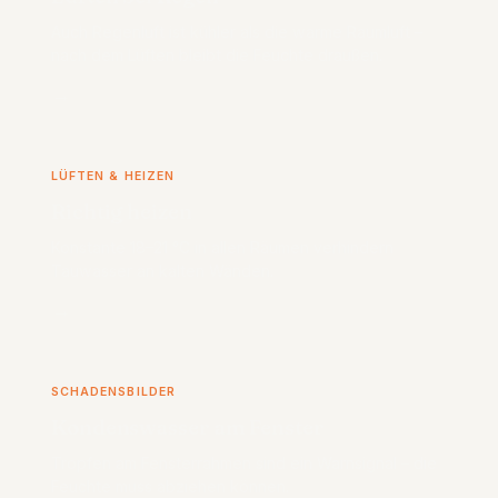
Auch Regenluft ist kühler als die warme Raumluft –
nach dem Lüften bleibt die Feuchte draußen.
→
LÜFTEN & HEIZEN
Richtig heizen
Konstante 18–21 °C in allen Räumen verhindern
Tauwasser an kalten Wänden.
→
SCHADENSBILDER
Kondenswasser am Fenster
Tropfen am Fensterrahmen sind ein Warnsignal – die
Feuchte muss abziehen können.