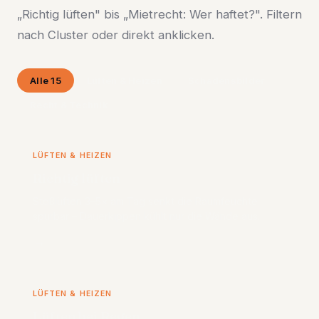
„Richtig lüften" bis „Mietrecht: Wer haftet?". Filtern
nach Cluster oder direkt anklicken.
Alle 15
Lüften & Heizen
Schadensbilder
Recht & Technik
LÜFTEN & HEIZEN
Richtig lüften
Stoßlüften 3–5× am Tag senkt die Raumfeuchte
spürbar – Dauerkippen kühlt nur die Wände aus.
→
LÜFTEN & HEIZEN
Lüften bei Regen