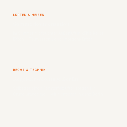
LÜFTEN & HEIZEN
Sommerkondensation
Im Sommer mit feuchter Außenluft in kühle Keller
lüften = Tauwasser. Lieber morgens lüften.
→
RECHT & TECHNIK
Regel-air-Montage Berlin
Selbstregelnde Fensterfalzlüfter sorgen für
Grundluftwechsel – wir montieren in ganz Berlin.
→