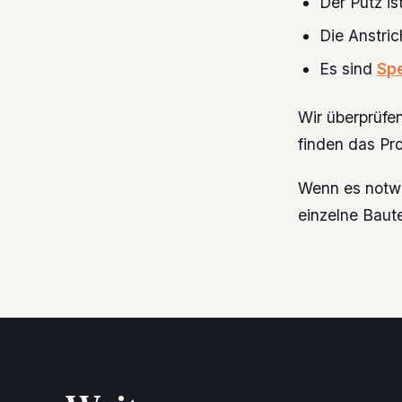
Der Putz i
Die Anstric
Es sind
Sp
Wir überprüfe
finden das Pr
Wenn es notwe
einzelne Baut