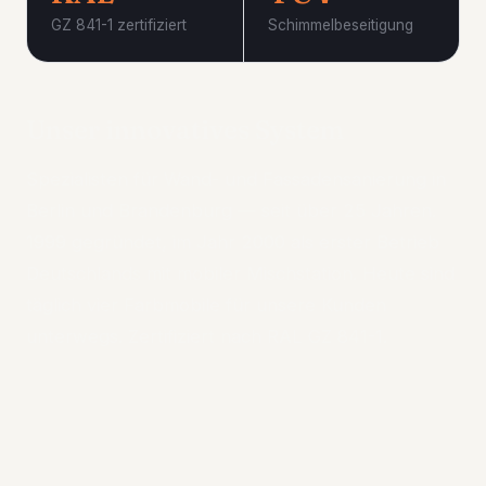
GZ 841-1 zertifiziert
Schimmelbeseitigung
Unser innovatives System
Spezialisten für Wand- und Fassadensanierung in
Berlin und Brandenburg — seit über 25 Jahren.
1999 gegründet, im Jahr 2000 als erster Betrieb
Deutschlands mit mobiler Mischstation. Heute sind
täglich vier Farbmobile für unsere Kunden
unterwegs. Zertifiziert nach RAL GZ 841-1.