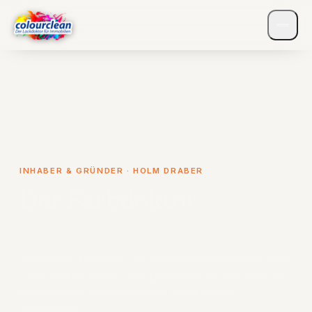
INHABER & GRÜNDER · HOLM DRABER
Der Farbdoktor
für Immobilien.
Spezialisten für Wand- und Fassadensanierung aus Berlin
– seit über 25 Jahren. 1999 gegründet, im Jahr 2000 als
erster Betrieb Deutschlands mit einer mobilen
Mischstation.