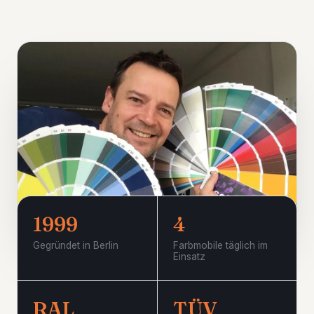
1999
4
Holm Draber – Inhaber & Gründer
Gegründet in Berlin
Farbmobile täglich im
Einsatz
RAL
TÜV