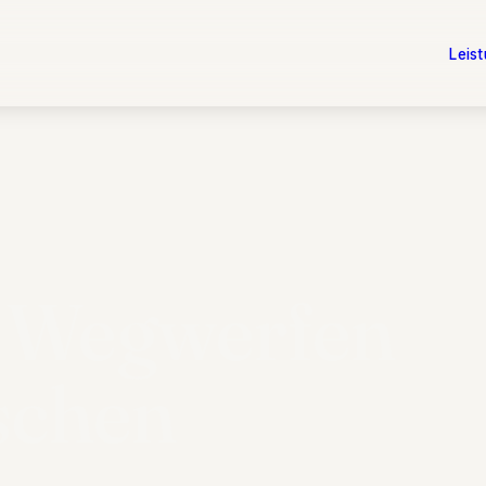
Leis
: Wegwerfen
schen