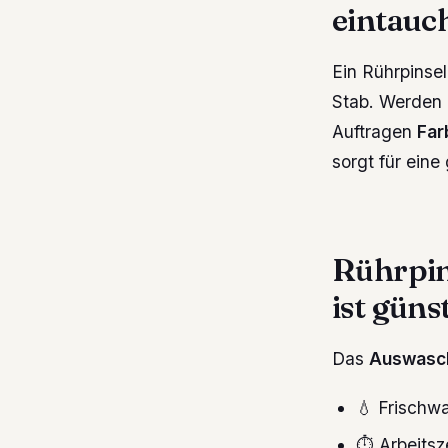
eintauc
Ein Rührpinsel
Stab. Werden 
Auftragen
Far
sorgt für eine
Rührpin
ist güns
Das
Auswasche
💧 Frischw
⏱️ Arbeitsz