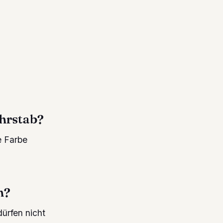
ührstab?
e Farbe
n?
ürfen nicht