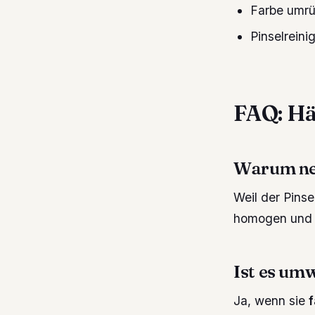
Farbe umrü
Pinselreini
FAQ: Hä
Warum neh
Weil der Pins
homogen und d
Ist es um
Ja, wenn sie