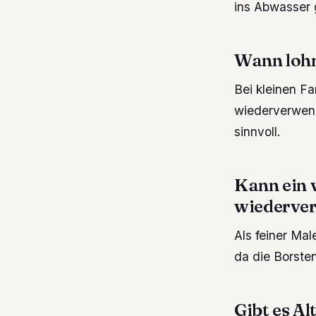
ins Abwasser 
Wann lohn
Bei kleinen Fa
wiederverwend
sinnvoll.
Kann ein 
wiederve
Als feiner Mal
da die Borsten
Gibt es A