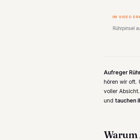
IM VIDEO E
Rührpinsel a
Aufreger Rühr
hören wir oft.
voller Absich
und
tauchen i
Warum M