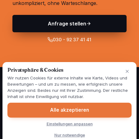
unkompliziert, ohne Warteschlange.
Anfrage stellen
030 - 92 37 41 41
Privatsphäre & Cookies
Wir nutzen Cookies für externe Inhalte wie Karte, Videos und
Bewertungen – und um zu messen, wie erfolgreich unsere
Anzeigen sind. Beides nur mit Ihrer Zustimmung. Der restliche
Spezialisten für Wand- und Fassadensanierung in Berlin und
Inhalt ist ohne Einwilligung voll nutzbar.
Brandenburg — seit über 25 Jahren. 1999 gegründet, im Jahr
2000 als erster Betrieb Deutschlands mit mobiler Mischstation.
Alle akzeptieren
Heute sind täglich vier Farbmobile für unsere Kunden
unterwegs. Zertifiziert nach RAL GZ 841-1.
Einstellungen anpassen
Graffitibeseitigung
Schimmelbeseitigung
Spechtschäden
Weitere Leistungen
Blog
Über uns
Kontakt
Nur notwendige
Impressum
Datenschutz
Cookie-Einstellungen