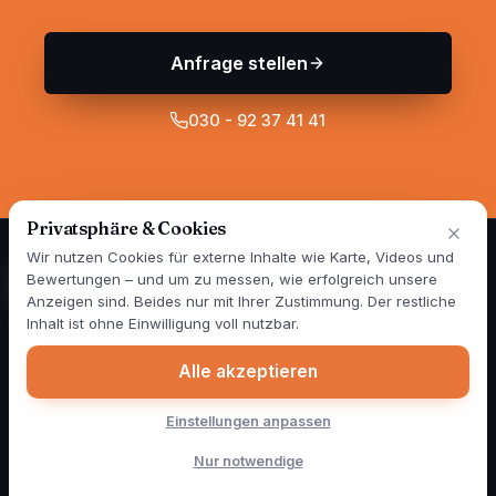
Anfrage stellen
030 - 92 37 41 41
Privatsphäre & Cookies
Wir nutzen Cookies für externe Inhalte wie Karte, Videos und
Bewertungen – und um zu messen, wie erfolgreich unsere
Anzeigen sind. Beides nur mit Ihrer Zustimmung. Der restliche
Spezialisten für Wand- und Fassadensanierung in Berlin und
Inhalt ist ohne Einwilligung voll nutzbar.
Brandenburg — seit über 25 Jahren. 1999 gegründet, im Jahr
2000 als erster Betrieb Deutschlands mit mobiler Mischstation.
Alle akzeptieren
Heute sind täglich vier Farbmobile für unsere Kunden
unterwegs. Zertifiziert nach RAL GZ 841-1.
Einstellungen anpassen
Graffitibeseitigung
Schimmelbeseitigung
Spechtschäden
Weitere Leistungen
Blog
Über uns
Kontakt
Nur notwendige
Impressum
Datenschutz
Cookie-Einstellungen
© 2026 ColourClean Berlin · Holm Draber