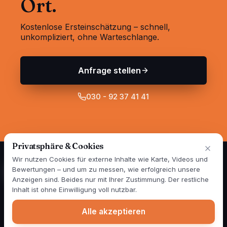
Ort.
Kostenlose Ersteinschätzung – schnell,
unkompliziert, ohne Warteschlange.
Anfrage stellen
030 - 92 37 41 41
Privatsphäre & Cookies
Wir nutzen Cookies für externe Inhalte wie Karte, Videos und
Bewertungen – und um zu messen, wie erfolgreich unsere
Anzeigen sind. Beides nur mit Ihrer Zustimmung. Der restliche
Spezialisten für Wand- und Fassadensanierung in Berlin und
Inhalt ist ohne Einwilligung voll nutzbar.
Brandenburg — seit über 25 Jahren. 1999 gegründet, im Jahr
2000 als erster Betrieb Deutschlands mit mobiler Mischstation.
Alle akzeptieren
Heute sind täglich vier Farbmobile für unsere Kunden