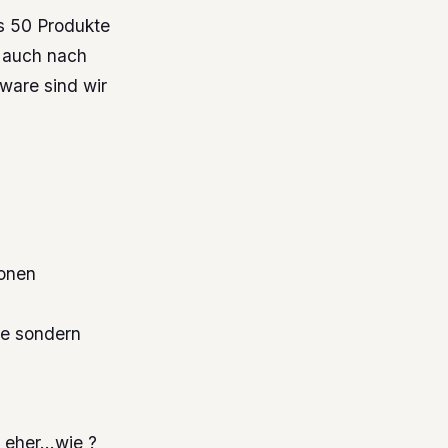
s 50 Produkte
r auch nach
ware sind wir
ionen
te sondern
n eher…wie ?