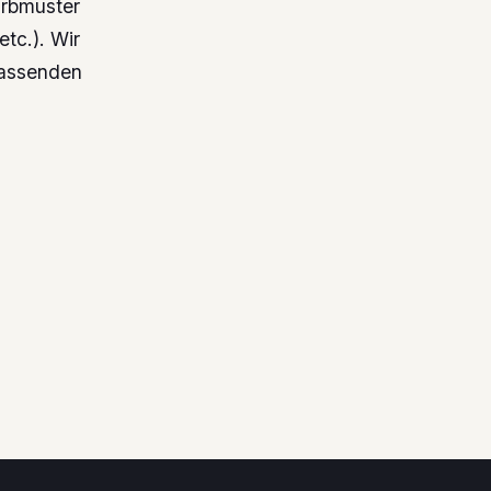
arbmuster
etc.). Wir
passenden