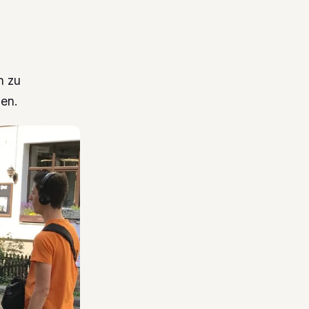
n zu
len.