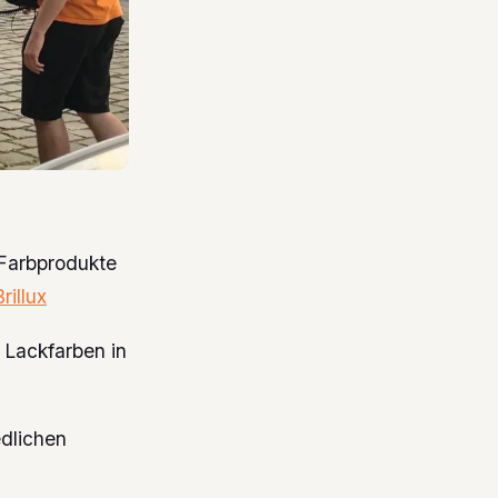
 Farbprodukte
illux
 Lackfarben in
edlichen