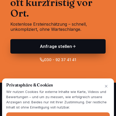
oft kurzfristig vor
Ort.
Kostenlose Ersteinschätzung – schnell,
unkompliziert, ohne Warteschlange.
Anfrage stellen
030 - 92 37 41 41
Privatsphäre & Cookies
Wir nutzen Cookies für externe Inhalte wie Karte, Videos und
Bewertungen – und um zu messen, wie erfolgreich unsere
Anzeigen sind. Beides nur mit Ihrer Zustimmung. Der restliche
Spezialisten für Wand- und Fassadensanierung in Berlin und
Inhalt ist ohne Einwilligung voll nutzbar.
Brandenburg — seit über 25 Jahren. 1999 gegründet, im Jahr