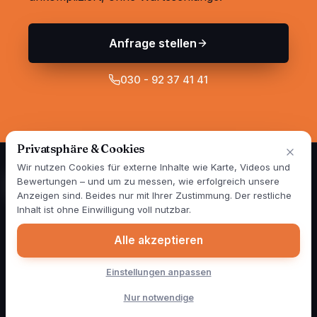
Anfrage stellen
030 - 92 37 41 41
Privatsphäre & Cookies
Wir nutzen Cookies für externe Inhalte wie Karte, Videos und
Bewertungen – und um zu messen, wie erfolgreich unsere
Anzeigen sind. Beides nur mit Ihrer Zustimmung. Der restliche
Spezialisten für Wand- und Fassadensanierung in Berlin und
Inhalt ist ohne Einwilligung voll nutzbar.
Brandenburg — seit über 25 Jahren. 1999 gegründet, im Jahr
2000 als erster Betrieb Deutschlands mit mobiler Mischstation.
Alle akzeptieren
Heute sind täglich vier Farbmobile für unsere Kunden
unterwegs. Zertifiziert nach RAL GZ 841-1.
Einstellungen anpassen
Graffitibeseitigung
Schimmelbeseitigung
Spechtschäden
Weitere Leistungen
Blog
Über uns
Kontakt
Nur notwendige
Impressum
Datenschutz
Cookie-Einstellungen