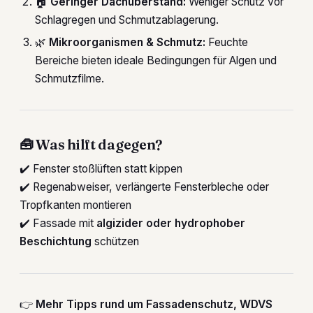
🏠
Geringer Dachüberstand:
Weniger Schutz vor
Schlagregen und Schmutzablagerung.
🌿
Mikroorganismen & Schmutz:
Feuchte
Bereiche bieten ideale Bedingungen für Algen und
Schmutzfilme.
🧰
Was hilft dagegen?
✔️ Fenster stoßlüften statt kippen
✔️ Regenabweiser, verlängerte Fensterbleche oder
Tropfkanten montieren
✔️ Fassade mit
algizider oder hydrophober
Beschichtung
schützen
👉
Mehr Tipps rund um Fassadenschutz, WDVS