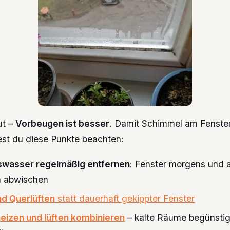
ut –
Vorbeugen ist besser
. Damit Schimmel am Fenster 
test du diese Punkte beachten:
wasser regelmäßig entfernen
: Fenster morgens und 
h abwischen
nd Querlüften
statt dauerhaft gekippter Fenster
heizen und lüften kombinieren
– kalte Räume begünsti