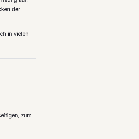
cken der
.
ich in vielen
seitigen, zum