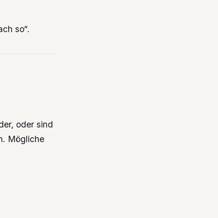
fach so“.
der, oder sind
en. Mögliche