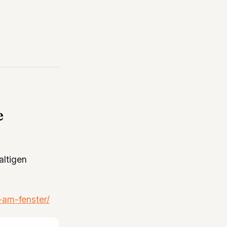
e
altigen
-am-fenster/