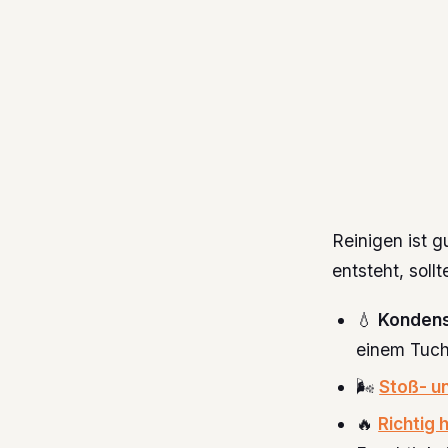
Reinigen ist g
entsteht, soll
💧
Kondens
einem Tuc
🌬️
Stoß- u
🔥
Richtig 