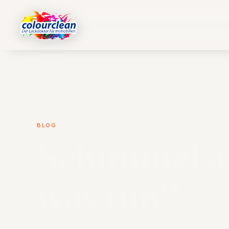
BLOG
Schimmel a
was tun?