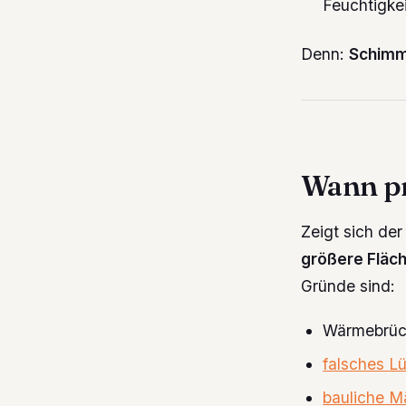
Feuchtigkei
Denn:
Schimme
Wann pro
Zeigt sich de
größere Fläc
Gründe sind:
Wärmebrüc
falsches L
bauliche M