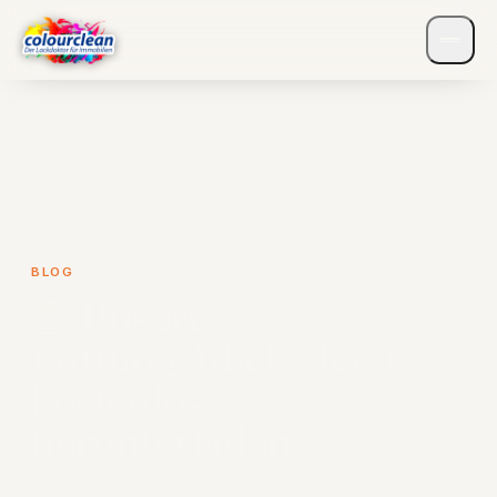
BLOG
📘 Unsere
Lüftungsfibel – Jetzt
kostenlos
herunterladen