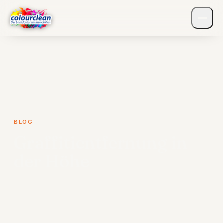
BLOG
Graffitientfernung in
der Höhe