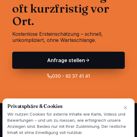
oft kurzfristig vor
Ort.
Kostenlose Ersteinschätzung – schnell,
unkompliziert, ohne Warteschlange.
Anfrage stellen
030 - 92 37 41 41
Privatsphäre & Cookies
Wir nutzen Cookies für externe Inhalte wie Karte, Videos und
Bewertungen – und um zu messen, wie erfolgreich unsere
Anzeigen sind. Beides nur mit Ihrer Zustimmung. Der restliche
Spezialisten für Wand- und Fassadensanierung in Berlin und
Inhalt ist ohne Einwilligung voll nutzbar.