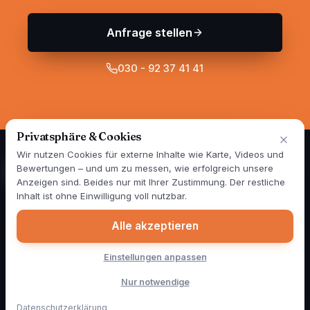
Anfrage stellen
030 - 92 37 41 41
Privatsphäre & Cookies
Wir nutzen Cookies für externe Inhalte wie Karte, Videos und
Bewertungen – und um zu messen, wie erfolgreich unsere
Anzeigen sind. Beides nur mit Ihrer Zustimmung. Der restliche
Spezialisten für Wand- und Fassadensanierung in Berlin und
Inhalt ist ohne Einwilligung voll nutzbar.
Brandenburg — seit über 25 Jahren. 1999 gegründet, im Jahr
2000 als erster Betrieb Deutschlands mit mobiler Mischstation.
Alle akzeptieren
Heute sind täglich vier Farbmobile für unsere Kunden
unterwegs. Zertifiziert nach RAL GZ 841-1.
Einstellungen anpassen
Graffitibeseitigung
Schimmelbeseitigung
Spechtschäden
Weitere Leistungen
Blog
Über uns
Kontakt
Nur notwendige
Impressum
Datenschutz
Cookie-Einstellungen
© 2026 ColourClean Berlin · Holm Draber
Datenschutzerklärung