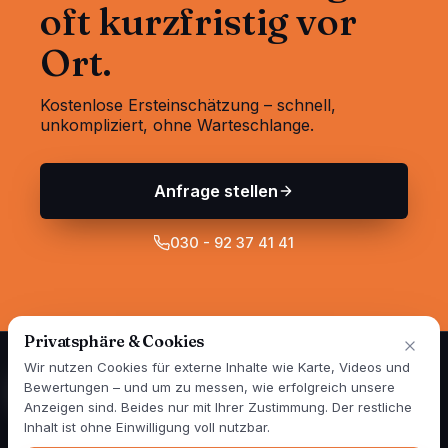
oft kurzfristig vor
Ort.
Kostenlose Ersteinschätzung – schnell,
unkompliziert, ohne Warteschlange.
Anfrage stellen
030 - 92 37 41 41
Privatsphäre & Cookies
Wir nutzen Cookies für externe Inhalte wie Karte, Videos und
Bewertungen – und um zu messen, wie erfolgreich unsere
Anzeigen sind. Beides nur mit Ihrer Zustimmung. Der restliche
Spezialisten für Wand- und Fassadensanierung in Berlin und
Inhalt ist ohne Einwilligung voll nutzbar.
Brandenburg — seit über 25 Jahren. 1999 gegründet, im Jahr