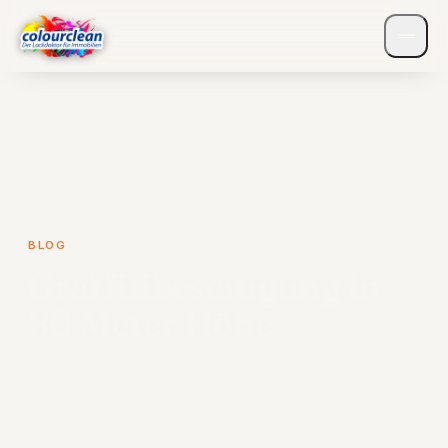
BLOG
Graffitibeseitigung in
80 Meter Höhe