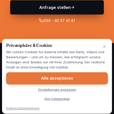
Anfrage stellen
030 - 92 37 41 41
Privatsphäre & Cookies
Wir nutzen Cookies für externe Inhalte wie Karte, Videos und
Bewertungen – und um zu messen, wie erfolgreich unsere
Anzeigen sind. Beides nur mit Ihrer Zustimmung. Der restliche
Spezialisten für Wand- und Fassadensanierung in Berlin und
Inhalt ist ohne Einwilligung voll nutzbar.
Brandenburg — seit über 25 Jahren. 1999 gegründet, im Jahr
2000 als erster Betrieb Deutschlands mit mobiler Mischstation.
Alle akzeptieren
Heute sind täglich vier Farbmobile für unsere Kunden
unterwegs. Zertifiziert nach RAL GZ 841-1.
Einstellungen anpassen
Graffitibeseitigung
Schimmelbeseitigung
Spechtschäden
Weitere Leistungen
Blog
Über uns
Kontakt
Nur notwendige
Impressum
Datenschutz
Cookie-Einstellungen
© 2026 ColourClean Berlin · Holm Draber
Datenschutzerklärung